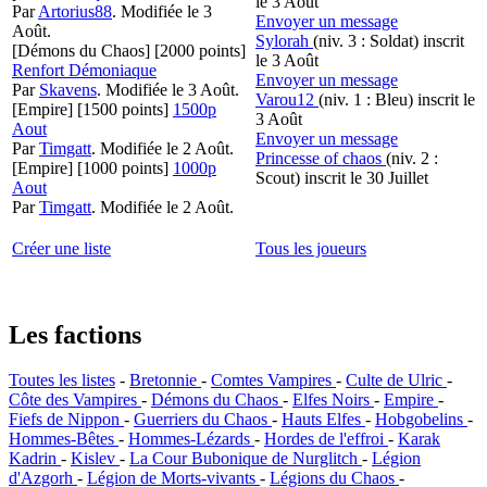
le 3 Août
Par
Artorius88
.
Modifiée le 3
Envoyer un message
Août.
Sylorah
(niv. 3 : Soldat)
inscrit
[Démons du Chaos]
[2000 points]
le 3 Août
Renfort Démoniaque
Envoyer un message
Par
Skavens
.
Modifiée le 3 Août.
Varou12
(niv. 1 : Bleu)
inscrit le
[Empire]
[1500 points]
1500p
3 Août
Aout
Envoyer un message
Par
Timgatt
.
Modifiée le 2 Août.
Princesse of chaos
(niv. 2 :
[Empire]
[1000 points]
1000p
Scout)
inscrit le 30 Juillet
Aout
Par
Timgatt
.
Modifiée le 2 Août.
Créer une liste
Tous les joueurs
Les factions
Toutes les listes
-
Bretonnie
-
Comtes Vampires
-
Culte de Ulric
-
Côte des Vampires
-
Démons du Chaos
-
Elfes Noirs
-
Empire
-
Fiefs de Nippon
-
Guerriers du Chaos
-
Hauts Elfes
-
Hobgobelins
-
Hommes-Bêtes
-
Hommes-Lézards
-
Hordes de l'effroi
-
Karak
Kadrin
-
Kislev
-
La Cour Bubonique de Nurglitch
-
Légion
d'Azgorh
-
Légion de Morts-vivants
-
Légions du Chaos
-