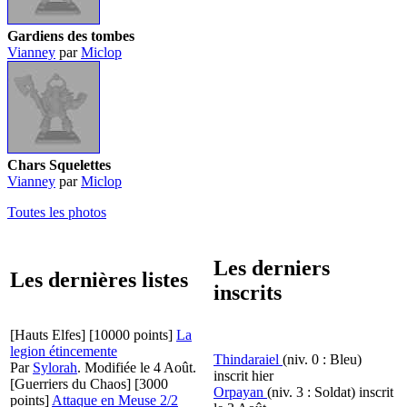
Gardiens des tombes
Vianney
par
Miclop
Chars Squelettes
Vianney
par
Miclop
Toutes les photos
Les derniers
Les dernières listes
inscrits
[Hauts Elfes]
[10000 points]
La
legion étincemente
Thindaraiel
(niv. 0 : Bleu)
Par
Sylorah
.
Modifiée le 4 Août.
inscrit hier
[Guerriers du Chaos]
[3000
Orpayan
(niv. 3 : Soldat)
inscrit
points]
Attaque en Meuse 2/2