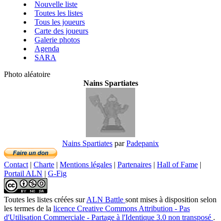
Nouvelle liste
Toutes les listes
Tous les joueurs
Carte des joueurs
Galerie photos
Agenda
SARA
Photo aléatoire
Nains Spartiates
Nains Spartiates
par
Padepanix
Contact
|
Charte
|
Mentions légales
|
Partenaires
|
Hall of Fame
|
Portail ALN
|
G-Fig
Toutes les listes créées
sur
ALN Battle
sont mises à disposition selon
les termes de la
licence Creative Commons Attribution - Pas
d'Utilisation Commerciale - Partage à l'Identique 3.0 non transposé
.