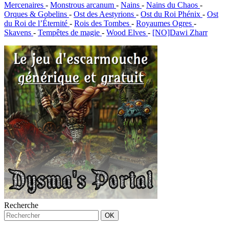
Mercenaires
-
Monstrous arcanum
-
Nains
-
Nains du Chaos
-
Orques & Gobelins
-
Ost des Aestyrions
-
Ost du Roi Phénix
-
Ost
du Roi de l’Éternité
-
Rois des Tombes
-
Royaumes Ogres
-
Skavens
-
Tempêtes de magie
-
Wood Elves
-
[NO]Dawi Zharr
Recherche