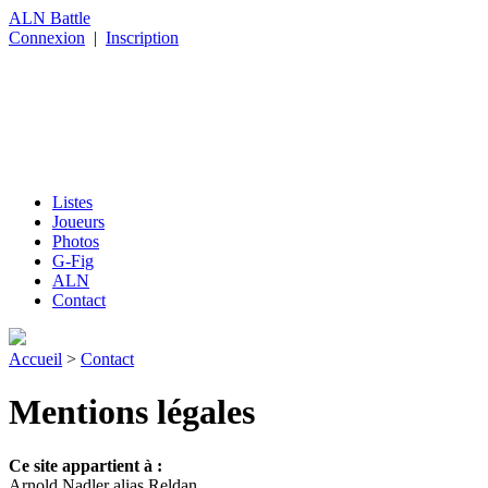
ALN Battle
Connexion
|
Inscription
Listes
Joueurs
Photos
G-Fig
ALN
Contact
Accueil
>
Contact
Mentions légales
Ce site appartient à :
Arnold Nadler alias Reldan