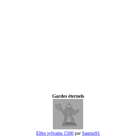
Gardes éternels
Elfes sylvains 1500
par
Saurus91