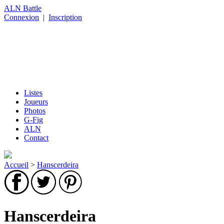
ALN Battle
Connexion
|
Inscription
Listes
Joueurs
Photos
G-Fig
ALN
Contact
Accueil
>
Hanscerdeira
Hanscerdeira