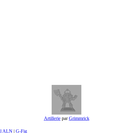
Artillerie
par
Grimmrick
il ALN
|
G-Fig