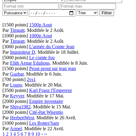
[1500 points]
1500p Aout
Par
Timgatt
.
Modifiée le 2 Août.
[1000 points]
1000p Aout
Par
Timgatt
.
Modifiée le 2 Août.
[3000 points]
L'armée du Comte Jean
Par
Inquisiteur D
.
Modifiée le 18 Juillet.
[5000 points]
Le comte fou
Par
Elith Aenar Edalions
.
Modifiée le 8 Juin.
[1500 points]
Prout prout sur jean jean
Par
Gazbar
.
Modifiée le 6 Juin.
[700 points]
2vs1
Par
Lsupo
.
Modifiée le 20 Mai.
[3500 points]
Karl Franz l'Empereur
Par
Keyver
.
Modifiée le 17 Mai.
[2000 points]
Empire inventaire
Par
Shiva1982
.
Modifiée le 15 Mai.
[2000 points]
Cité-état Wisentio
Par
HerbertWest
.
Modifiée le 26 Avril.
[1000 points]
Les Bottes'Sam
Par
Armel
.
Modifiée le 22 Avril.
1
2
3
4
5
6
7
8
9
10
›
››