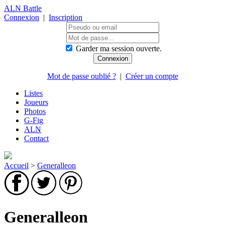
ALN Battle
Connexion
|
Inscription
Garder ma session ouverte.
Mot de passe oublié ?
|
Créer un compte
Listes
Joueurs
Photos
G-Fig
ALN
Contact
Accueil
>
Generalleon
Generalleon