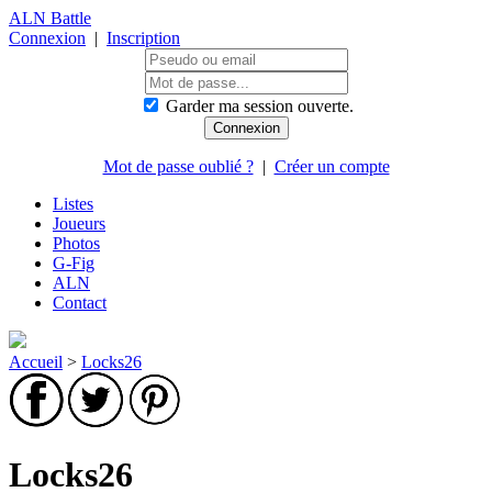
ALN Battle
Connexion
|
Inscription
Garder ma session ouverte.
Mot de passe oublié ?
|
Créer un compte
Listes
Joueurs
Photos
G-Fig
ALN
Contact
Accueil
>
Locks26
Locks26