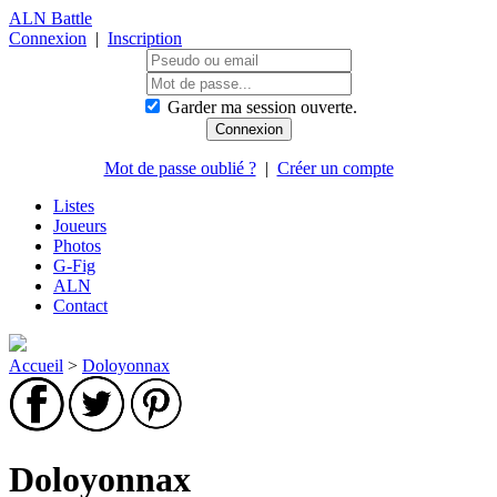
ALN Battle
Connexion
|
Inscription
Garder ma session ouverte.
Mot de passe oublié ?
|
Créer un compte
Listes
Joueurs
Photos
G-Fig
ALN
Contact
Accueil
>
Doloyonnax
Doloyonnax