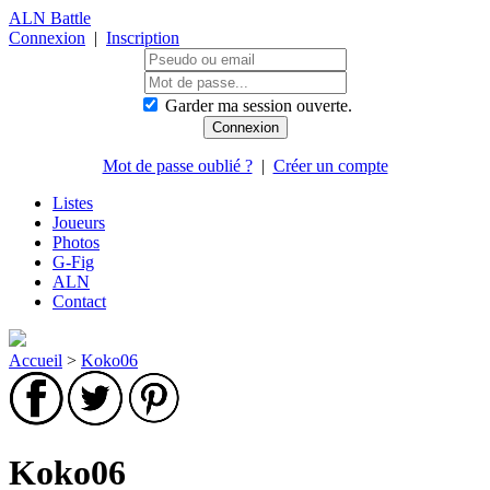
ALN Battle
Connexion
|
Inscription
Garder ma session ouverte.
Mot de passe oublié ?
|
Créer un compte
Listes
Joueurs
Photos
G-Fig
ALN
Contact
Accueil
>
Koko06
Koko06