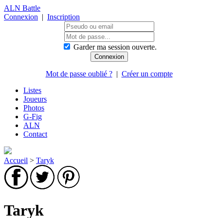
ALN Battle
Connexion
|
Inscription
Garder ma session ouverte.
Mot de passe oublié ?
|
Créer un compte
Listes
Joueurs
Photos
G-Fig
ALN
Contact
Accueil
>
Taryk
Taryk