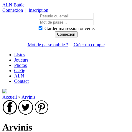
ALN Battle
Connexion
|
Inscription
Garder ma session ouverte.
Mot de passe oublié ?
|
Créer un compte
Listes
Joueurs
Photos
G-Fig
ALN
Contact
Accueil
>
Arvinis
Arvinis