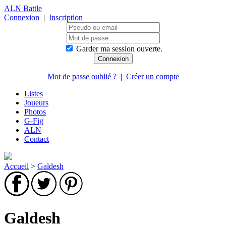
ALN Battle
Connexion
|
Inscription
Garder ma session ouverte.
Mot de passe oublié ?
|
Créer un compte
Listes
Joueurs
Photos
G-Fig
ALN
Contact
Accueil
>
Galdesh
Galdesh