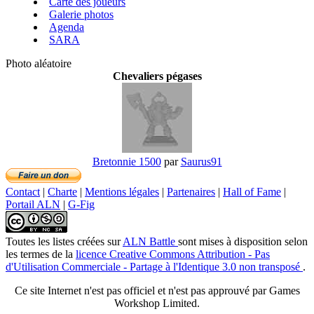
Carte des joueurs
Galerie photos
Agenda
SARA
Photo aléatoire
Chevaliers pégases
Bretonnie 1500
par
Saurus91
Contact
|
Charte
|
Mentions légales
|
Partenaires
|
Hall of Fame
|
Portail ALN
|
G-Fig
Toutes les listes créées
sur
ALN Battle
sont mises à disposition selon
les termes de la
licence Creative Commons Attribution - Pas
d'Utilisation Commerciale - Partage à l'Identique 3.0 non transposé
.
Ce site Internet n'est pas officiel et n'est pas approuvé par Games
Workshop Limited.