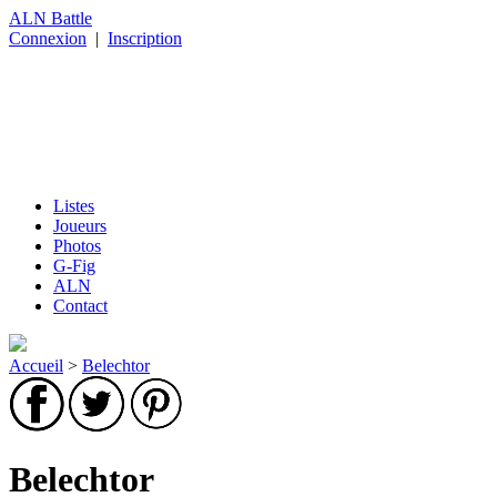
ALN Battle
Connexion
|
Inscription
Listes
Joueurs
Photos
G-Fig
ALN
Contact
Accueil
>
Belechtor
Belechtor