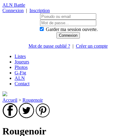
ALN Battle
Connexion
|
Inscription
Garder ma session ouverte.
Mot de passe oublié ?
|
Créer un compte
Listes
Joueurs
Photos
G-Fig
ALN
Contact
Accueil
>
Rougenoir
Rougenoir