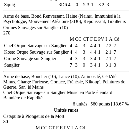
Squig
3D6
4
0
5
3
1
3
2
3
Arme de base, Bond Renversant, Haine (Nains), Immunisé à la
Psychologie, Mouvement Aléatoire (3D6), Repoussant, Tirailleurs
Orques Sauvages sur Sanglier (10)
270
M
CC
CT
F
E
PV
I
A
Cd
Chef Orque Sauvage sur Sanglier
4
4
3
4
4
1
2
2
7
Kosto Orque Sauvage sur Sanglier
4
4
3
4
4
1
2
1
7
Orque Sauvage sur Sanglier
4
3
3
3
4
1
2
1
7
Sanglier
7
3
0
3
4
1
3
1
3
Arme de base, Bouclier (10), Lance (10), Animosité, Cé k'dé
Minus, Charge Furieuse, Coriace, Frénésie, Kikoup', Peintures de
Guerre, San' lé Mains
Chef Orque Sauvage sur Sanglier
Musicien
Porte-étendard
Bannière de Rapidité
6 unités | 560 points | 18.67 %
Unités rares
Catapulte à Plongeurs de la Mort
80
M
CC
CT
F
E
PV
I
A
Cd