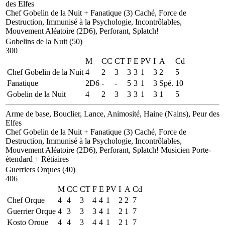
des Elfes
Chef Gobelin de la Nuit
+ Fanatique (3)
Caché, Force de
Destruction, Immunisé à la Psychologie, Incontrôlables,
Mouvement Aléatoire (2D6), Perforant, Splatch!
Gobelins de la Nuit (50)
300
M
CC
CT
F
E
PV
I
A
Cd
Chef Gobelin de la Nuit
4
2
3
3
3
1
3
2
5
Fanatique
2D6
-
-
5
3
1
3
Spé.
10
Gobelin de la Nuit
4
2
3
3
3
1
3
1
5
Arme de base, Bouclier, Lance, Animosité, Haine (Nains), Peur des
Elfes
Chef Gobelin de la Nuit
+ Fanatique (3)
Caché, Force de
Destruction, Immunisé à la Psychologie, Incontrôlables,
Mouvement Aléatoire (2D6), Perforant, Splatch!
Musicien
Porte-
étendard
+ Rétiaires
Guerriers Orques (40)
406
M
CC
CT
F
E
PV
I
A
Cd
Chef Orque
4
4
3
4
4
1
2
2
7
Guerrier Orque
4
3
3
3
4
1
2
1
7
Kosto Orque
4
4
3
4
4
1
2
1
7