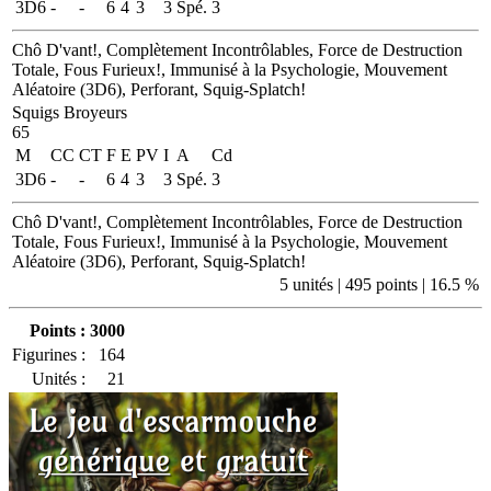
3D6
-
-
6
4
3
3
Spé.
3
Chô D'vant!, Complètement Incontrôlables, Force de Destruction
Totale, Fous Furieux!, Immunisé à la Psychologie, Mouvement
Aléatoire (3D6), Perforant, Squig-Splatch!
Squigs Broyeurs
65
M
CC
CT
F
E
PV
I
A
Cd
3D6
-
-
6
4
3
3
Spé.
3
Chô D'vant!, Complètement Incontrôlables, Force de Destruction
Totale, Fous Furieux!, Immunisé à la Psychologie, Mouvement
Aléatoire (3D6), Perforant, Squig-Splatch!
5 unités | 495 points | 16.5 %
Points :
3000
Figurines :
164
Unités :
21