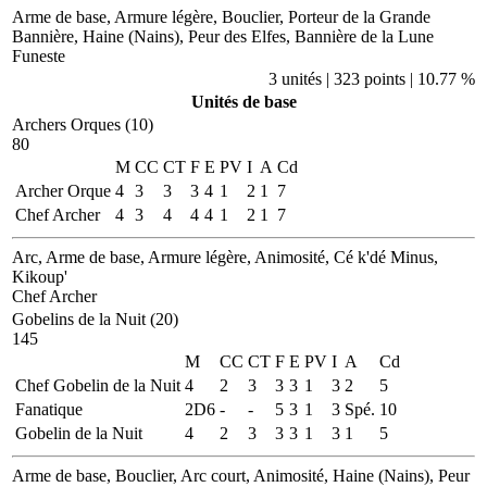
Arme de base, Armure légère, Bouclier, Porteur de la Grande
Bannière, Haine (Nains), Peur des Elfes, Bannière de la Lune
Funeste
3 unités | 323 points | 10.77 %
Unités de base
Archers Orques (10)
80
M
CC
CT
F
E
PV
I
A
Cd
Archer Orque
4
3
3
3
4
1
2
1
7
Chef Archer
4
3
4
4
4
1
2
1
7
Arc, Arme de base, Armure légère, Animosité, Cé k'dé Minus,
Kikoup'
Chef Archer
Gobelins de la Nuit (20)
145
M
CC
CT
F
E
PV
I
A
Cd
Chef Gobelin de la Nuit
4
2
3
3
3
1
3
2
5
Fanatique
2D6
-
-
5
3
1
3
Spé.
10
Gobelin de la Nuit
4
2
3
3
3
1
3
1
5
Arme de base, Bouclier, Arc court, Animosité, Haine (Nains), Peur