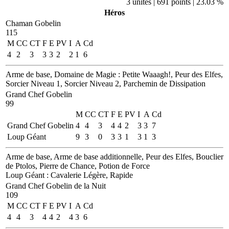
3 unités | 691 points | 23.03 %
Héros
Chaman Gobelin
115
M
CC
CT
F
E
PV
I
A
Cd
4
2
3
3
3
2
2
1
6
Arme de base, Domaine de Magie : Petite Waaagh!, Peur des Elfes,
Sorcier Niveau 1, Sorcier Niveau 2, Parchemin de Dissipation
Grand Chef Gobelin
99
M
CC
CT
F
E
PV
I
A
Cd
Grand Chef Gobelin
4
4
3
4
4
2
3
3
7
Loup Géant
9
3
0
3
3
1
3
1
3
Arme de base, Arme de base additionnelle, Peur des Elfes, Bouclier
de Ptolos, Pierre de Chance, Potion de Force
Loup Géant
: Cavalerie Légère, Rapide
Grand Chef Gobelin de la Nuit
109
M
CC
CT
F
E
PV
I
A
Cd
4
4
3
4
4
2
4
3
6