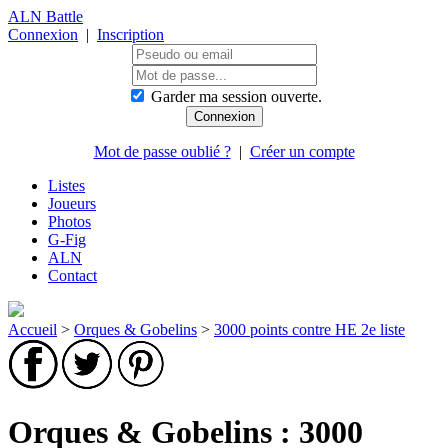
ALN Battle
Connexion
|
Inscription
Garder ma session ouverte.
Mot de passe oublié ?
|
Créer un compte
Listes
Joueurs
Photos
G-Fig
ALN
Contact
Accueil
>
Orques & Gobelins
>
3000 points contre HE 2e liste
Orques & Gobelins : 3000