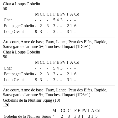
Char à Loups Gobelin
50
M
CC
CT
F
E
PV
I
A
Cd
Char
-
-
-
5
4
3
-
-
-
Equipage Gobelin
-
2
3
3
-
-
2
1
6
Loup Géant
9
3
-
3
-
-
3
1
-
Arc court, Arme de base, Faux, Lance, Peur des Elfes, Rapide,
Sauvegarde d'armure 5+, Touches d'Impact (1D6+1)
Char à Loups Gobelin
50
M
CC
CT
F
E
PV
I
A
Cd
Char
-
-
-
5
4
3
-
-
-
Equipage Gobelin
-
2
3
3
-
-
2
1
6
Loup Géant
9
3
-
3
-
-
3
1
-
Arc court, Arme de base, Faux, Lance, Peur des Elfes, Rapide,
Sauvegarde d'armure 5+, Touches d'Impact (1D6+1)
Gobelins de la Nuit sur Squig (10)
120
M
CC
CT
F
E
PV
I
A
Cd
Gobelin de la Nuit sur Squig
4
2
3
3
3
1
3
1
5