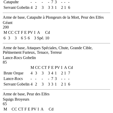
Catapulte
-
-
-
-
7
3
-
-
-
Servant Gobelin
4
2
3
3
3
1
2
1
6
Arme de base, Catapulte à Plongeurs de la Mort, Peur des Elfes
Géant
200
M
CC
CT
F
E
PV
I
A
Cd
6
3
3
6
5
6
3
Spé.
10
Arme de base, Attaques Spéciales, Chute, Grande Cible,
Piétinement Furieux, Tenace, Terreur
Lance-Rocs Gobelin
85
M
CC
CT
F
E
PV
I
A
Cd
Brute Orque
4
3
3
3
4
1
2
1
7
Lance-Rocs
-
-
-
-
7
3
-
-
-
Servant Gobelin
4
2
3
3
3
1
2
1
6
Arme de base, Peur des Elfes
Squigs Broyeurs
65
M
CC
CT
F
E
PV
I
A
Cd