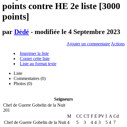
points contre HE 2e liste [3000
points]
par
Dédé
- modifiée le 4 Septembre 2023
Ajouter un commentaire
Actions
Imprimer la liste
Copier cette liste
Liste au format texte
Liste
Commentaires (
0
)
Photos (0)
Seigneurs
Chef de Guerre Gobelin de la Nuit
201
M
CC
CT
F
E
PV
I
A
Cd
Chef de Guerre Gobelin de la Nuit
4
5
3
4
4
3
5
4
7