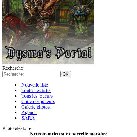
Recherche
Nouvelle liste
Toutes les listes
Tous les joueurs
Carte des joueurs
Galerie photos
Agenda
SARA
Photo aléatoire
Nécromancien sur charrette macabre