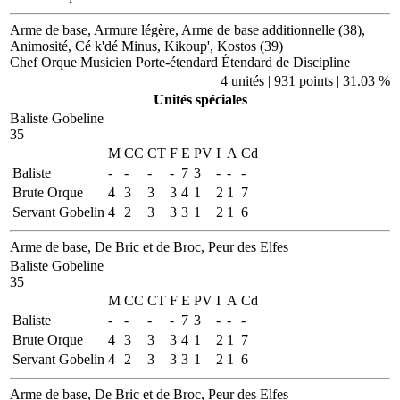
Arme de base, Armure légère, Arme de base additionnelle (38),
Animosité, Cé k'dé Minus, Kikoup', Kostos (39)
Chef Orque
Musicien
Porte-étendard
Étendard de Discipline
4 unités | 931 points | 31.03 %
Unités spéciales
Baliste Gobeline
35
M
CC
CT
F
E
PV
I
A
Cd
Baliste
-
-
-
-
7
3
-
-
-
Brute Orque
4
3
3
3
4
1
2
1
7
Servant Gobelin
4
2
3
3
3
1
2
1
6
Arme de base, De Bric et de Broc, Peur des Elfes
Baliste Gobeline
35
M
CC
CT
F
E
PV
I
A
Cd
Baliste
-
-
-
-
7
3
-
-
-
Brute Orque
4
3
3
3
4
1
2
1
7
Servant Gobelin
4
2
3
3
3
1
2
1
6
Arme de base, De Bric et de Broc, Peur des Elfes