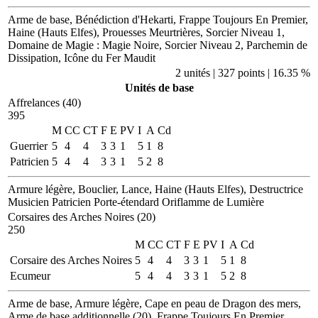
Arme de base, Bénédiction d'Hekarti, Frappe Toujours En Premier,
Haine (Hauts Elfes), Prouesses Meurtrières, Sorcier Niveau 1,
Domaine de Magie : Magie Noire, Sorcier Niveau 2, Parchemin de
Dissipation, Icône du Fer Maudit
2 unités | 327 points | 16.35 %
Unités de base
Affrelances (40)
395
M
CC
CT
F
E
PV
I
A
Cd
Guerrier
5
4
4
3
3
1
5
1
8
Patricien
5
4
4
3
3
1
5
2
8
Armure légère, Bouclier, Lance, Haine (Hauts Elfes), Destructrice
Musicien
Patricien
Porte-étendard
Oriflamme de Lumière
Corsaires des Arches Noires (20)
250
M
CC
CT
F
E
PV
I
A
Cd
Corsaire des Arches Noires
5
4
4
3
3
1
5
1
8
Ecumeur
5
4
4
3
3
1
5
2
8
Arme de base, Armure légère, Cape en peau de Dragon des mers,
Arme de base additionnelle (20), Frappe Toujours En Premier,