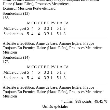
Haine (Hauts Elfes), Prouesses Meurtrières
Ecumeur
Musicien
Porte-étendard
Sombretraits (13)
166
M
CC
CT
F
E
PV
I
A
Cd
Maître du guet
5
4
5
3
3
1
5
1
8
Sombretraits
5
4
4
3
3
1
5
1
8
Arbalète à répétition, Arme de base, Armure légère, Frappe
Toujours En Premier, Haine (Hauts Elfes), Prouesses Meurtrières
Musicien
Sombretraits (14)
178
M
CC
CT
F
E
PV
I
A
Cd
Maître du guet
5
4
5
3
3
1
5
1
8
Sombretraits
5
4
4
3
3
1
5
1
8
Arbalète à répétition, Arme de base, Armure légère, Frappe
Toujours En Premier, Haine (Hauts Elfes), Prouesses Meurtrières
Musicien
4 unités | 989 points | 49.45 %
Unités spéciales