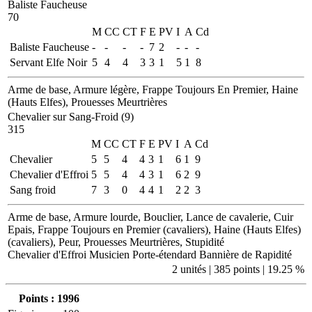
Baliste Faucheuse
70
M
CC
CT
F
E
PV
I
A
Cd
Baliste Faucheuse
-
-
-
-
7
2
-
-
-
Servant Elfe Noir
5
4
4
3
3
1
5
1
8
Arme de base, Armure légère, Frappe Toujours En Premier, Haine
(Hauts Elfes), Prouesses Meurtrières
Chevalier sur Sang-Froid (9)
315
M
CC
CT
F
E
PV
I
A
Cd
Chevalier
5
5
4
4
3
1
6
1
9
Chevalier d'Effroi
5
5
4
4
3
1
6
2
9
Sang froid
7
3
0
4
4
1
2
2
3
Arme de base, Armure lourde, Bouclier, Lance de cavalerie, Cuir
Epais, Frappe Toujours en Premier (cavaliers), Haine (Hauts Elfes)
(cavaliers), Peur, Prouesses Meurtrières, Stupidité
Chevalier d'Effroi
Musicien
Porte-étendard
Bannière de Rapidité
2 unités | 385 points | 19.25 %
Points :
1996