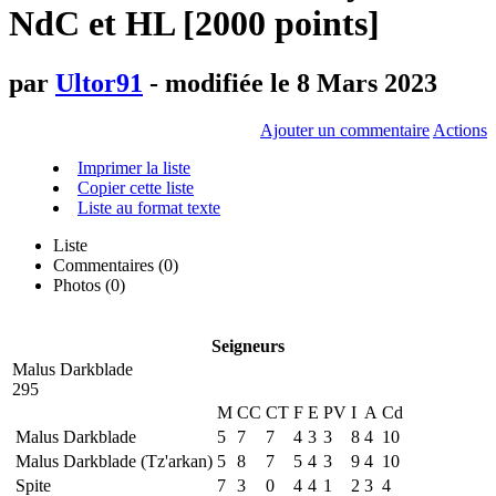
NdC et HL [2000 points]
par
Ultor91
- modifiée le 8 Mars 2023
Ajouter un commentaire
Actions
Imprimer la liste
Copier cette liste
Liste au format texte
Liste
Commentaires (
0
)
Photos (0)
Seigneurs
Malus Darkblade
295
M
CC
CT
F
E
PV
I
A
Cd
Malus Darkblade
5
7
7
4
3
3
8
4
10
Malus Darkblade (Tz'arkan)
5
8
7
5
4
3
9
4
10
Spite
7
3
0
4
4
1
2
3
4