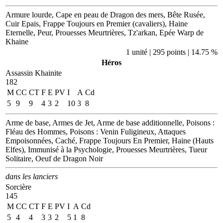
Armure lourde, Cape en peau de Dragon des mers, Bête Rusée,
Cuir Epais, Frappe Toujours en Premier (cavaliers), Haine
Eternelle, Peur, Prouesses Meurtrières, Tz'arkan, Epée Warp de
Khaine
1 unité | 295 points | 14.75 %
Héros
Assassin Khainite
182
M
CC
CT
F
E
PV
I
A
Cd
5
9
9
4
3
2
10
3
8
Arme de base, Armes de Jet, Arme de base additionnelle, Poisons :
Fléau des Hommes, Poisons : Venin Fuligineux, Attaques
Empoisonnées, Caché, Frappe Toujours En Premier, Haine (Hauts
Elfes), Immunisé à la Psychologie, Prouesses Meurtrières, Tueur
Solitaire, Oeuf de Dragon Noir
dans les lanciers
Sorcière
145
M
CC
CT
F
E
PV
I
A
Cd
5
4
4
3
3
2
5
1
8