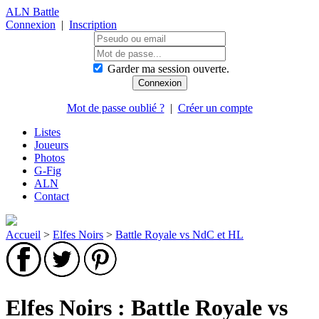
ALN Battle
Connexion
|
Inscription
Garder ma session ouverte.
Mot de passe oublié ?
|
Créer un compte
Listes
Joueurs
Photos
G-Fig
ALN
Contact
Accueil
>
Elfes Noirs
>
Battle Royale vs NdC et HL
Elfes Noirs : Battle Royale vs