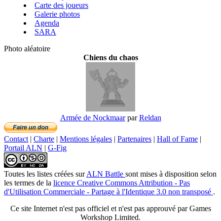
Carte des joueurs
Galerie photos
Agenda
SARA
Photo aléatoire
Chiens du chaos
Armée de Nockmaar
par
Reldan
Contact
|
Charte
|
Mentions légales
|
Partenaires
|
Hall of Fame
|
Portail ALN
|
G-Fig
Toutes les listes créées
sur
ALN Battle
sont mises à disposition selon
les termes de la
licence Creative Commons Attribution - Pas
d'Utilisation Commerciale - Partage à l'Identique 3.0 non transposé
.
Ce site Internet n'est pas officiel et n'est pas approuvé par Games
Workshop Limited.