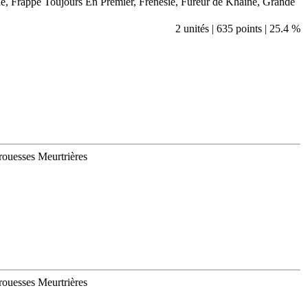
e, Frappe Toujours En Premier, Frénésie, Fureur de Khaine, Grande
2 unités | 635 points | 25.4 %
Prouesses Meurtrières
Prouesses Meurtrières