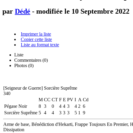
par
Dédé
- modifiée le 10 Septembre 2022
Imprimer la liste
Copier cette liste
Liste au format texte
Liste
Commentaires (
0
)
Photos (0)
[Seigneur de Guerre]
Sorcière Suprême
340
M
CC
CT
F
E
PV
I
A
Cd
Pégase Noir
8
3
0
4
4
3
4
2
6
Sorcière Suprême
5
4
4
3
3
3
5
1
9
Arme de base, Bénédiction d'Hekarti, Frappe Toujours En Premier, H
Dissipation