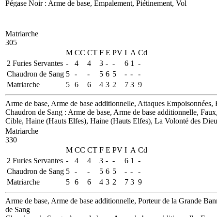
Pégase Noir
: Arme de base, Empalement, Piétinement, Vol
Matriarche
305
M
CC
CT
F
E
PV
I
A
Cd
2 Furies Servantes
-
4
4
3
-
-
6
1
-
Chaudron de Sang
5
-
-
5
6
5
-
-
-
Matriarche
5
6
6
4
3
2
7
3
9
Arme de base, Arme de base additionnelle, Attaques Empoisonnées, F
Chaudron de Sang
: Arme de base, Arme de base additionnelle, Faux
Cible, Haine (Hauts Elfes), Haine (Hauts Elfes), La Volonté des Dieu
Matriarche
330
M
CC
CT
F
E
PV
I
A
Cd
2 Furies Servantes
-
4
4
3
-
-
6
1
-
Chaudron de Sang
5
-
-
5
6
5
-
-
-
Matriarche
5
6
6
4
3
2
7
3
9
Arme de base, Arme de base additionnelle, Porteur de la Grande Ban
de Sang