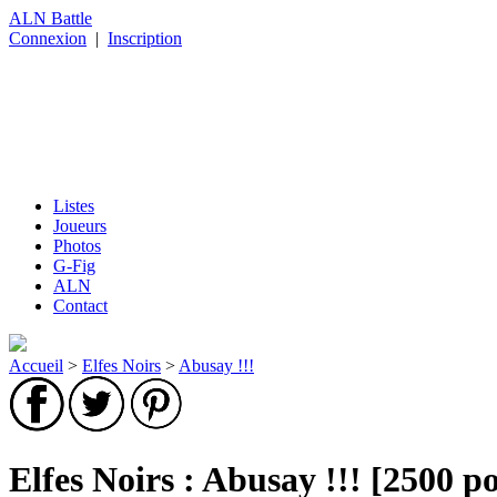
ALN Battle
Connexion
|
Inscription
Listes
Joueurs
Photos
G-Fig
ALN
Contact
Accueil
>
Elfes Noirs
>
Abusay !!!
Elfes Noirs : Abusay !!! [2500 po