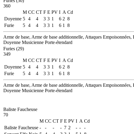
Furies (30)
360
M
CC
CT
F
E
PV
I
A
Cd
Doyenne
5
4
4
3
3
1
6
2
8
Furie
5
4
4
3
3
1
6
1
8
Arme de base, Arme de base additionnelle, Attaques Empoisonnées, F
Doyenne
Musicienne
Porte-étendard
Furies (29)
349
M
CC
CT
F
E
PV
I
A
Cd
Doyenne
5
4
4
3
3
1
6
2
8
Furie
5
4
4
3
3
1
6
1
8
Arme de base, Arme de base additionnelle, Attaques Empoisonnées, F
Doyenne
Musicienne
Porte-étendard
Baliste Faucheuse
70
M
CC
CT
F
E
PV
I
A
Cd
Baliste Faucheuse
-
-
-
-
7
2
-
-
-