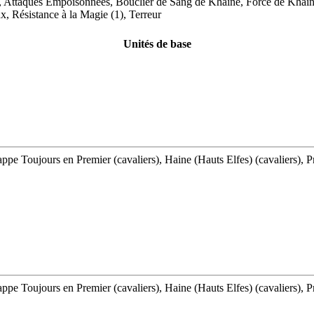
, Attaques Empoisonnées, Bouclier de Sang de Khaine, Force de Khain
x, Résistance à la Magie (1), Terreur
Unités de base
appe Toujours en Premier (cavaliers), Haine (Hauts Elfes) (cavaliers), 
appe Toujours en Premier (cavaliers), Haine (Hauts Elfes) (cavaliers), 