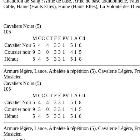
Chaudron de Sang
: Arme de base, Arme de base additionnelle, Faux
Cible, Haine (Hauts Elfes), Haine (Hauts Elfes), La Volonté des Dieu
Cavaliers Noirs (5)
105
M
CC
CT
F
E
PV
I
A
Cd
Cavalier Noir
5
4
4
3
3
1
5
1
8
Coursier noir
9
3
0
3
3
1
4
1
5
Héraut
5
4
5
3
3
1
5
1
8
Armure légère, Lance, Arbalète à répétition (5), Cavalerie Légère, Fr
Musicien
Cavaliers Noirs (5)
105
M
CC
CT
F
E
PV
I
A
Cd
Cavalier Noir
5
4
4
3
3
1
5
1
8
Coursier noir
9
3
0
3
3
1
4
1
5
Héraut
5
4
5
3
3
1
5
1
8
Armure légère, Lance, Arbalète à répétition (5), Cavalerie Légère, Fr
Musicien