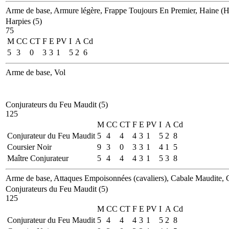
Arme de base, Armure légère, Frappe Toujours En Premier, Haine (Ha
Harpies (5)
75
M
CC
CT
F
E
PV
I
A
Cd
5
3
0
3
3
1
5
2
6
Arme de base, Vol
Conjurateurs du Feu Maudit (5)
125
M
CC
CT
F
E
PV
I
A
Cd
Conjurateur du Feu Maudit
5
4
4
4
3
1
5
2
8
Coursier Noir
9
3
0
3
3
1
4
1
5
Maître Conjurateur
5
4
4
4
3
1
5
3
8
Arme de base, Attaques Empoisonnées (cavaliers), Cabale Maudite, Cav
Conjurateurs du Feu Maudit (5)
125
M
CC
CT
F
E
PV
I
A
Cd
Conjurateur du Feu Maudit
5
4
4
4
3
1
5
2
8