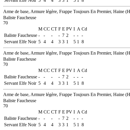
Servant Elfe Noir
5
4
4
3
3
1
5
1
8
Arme de base, Armure légère, Frappe Toujours En Premier, Haine (Ha
Baliste Faucheuse
70
M
CC
CT
F
E
PV
I
A
Cd
Baliste Faucheuse
-
-
-
-
7
2
-
-
-
Servant Elfe Noir
5
4
4
3
3
1
5
1
8
Arme de base, Armure légère, Frappe Toujours En Premier, Haine (Ha
Baliste Faucheuse
70
M
CC
CT
F
E
PV
I
A
Cd
Baliste Faucheuse
-
-
-
-
7
2
-
-
-
Servant Elfe Noir
5
4
4
3
3
1
5
1
8
Arme de base, Armure légère, Frappe Toujours En Premier, Haine (Ha
Baliste Faucheuse
70
M
CC
CT
F
E
PV
I
A
Cd
Baliste Faucheuse
-
-
-
-
7
2
-
-
-
Servant Elfe Noir
5
4
4
3
3
1
5
1
8