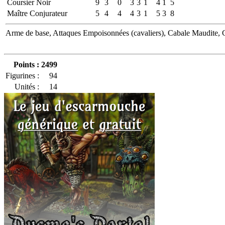
Coursier Noir
9
3
0
3
3
1
4
1
5
Maître Conjurateur
5
4
4
4
3
1
5
3
8
Arme de base, Attaques Empoisonnées (cavaliers), Cabale Maudite, Cav
Points :
2499
Figurines :
94
Unités :
14