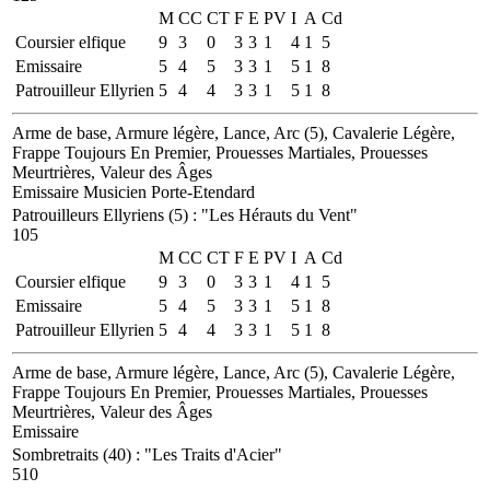
M
CC
CT
F
E
PV
I
A
Cd
Coursier elfique
9
3
0
3
3
1
4
1
5
Emissaire
5
4
5
3
3
1
5
1
8
Patrouilleur Ellyrien
5
4
4
3
3
1
5
1
8
Arme de base, Armure légère, Lance, Arc (5), Cavalerie Légère,
Frappe Toujours En Premier, Prouesses Martiales, Prouesses
Meurtrières, Valeur des Âges
Emissaire
Musicien
Porte-Etendard
Patrouilleurs Ellyriens (5)
:
"Les Hérauts du Vent"
105
M
CC
CT
F
E
PV
I
A
Cd
Coursier elfique
9
3
0
3
3
1
4
1
5
Emissaire
5
4
5
3
3
1
5
1
8
Patrouilleur Ellyrien
5
4
4
3
3
1
5
1
8
Arme de base, Armure légère, Lance, Arc (5), Cavalerie Légère,
Frappe Toujours En Premier, Prouesses Martiales, Prouesses
Meurtrières, Valeur des Âges
Emissaire
Sombretraits (40)
:
"Les Traits d'Acier"
510