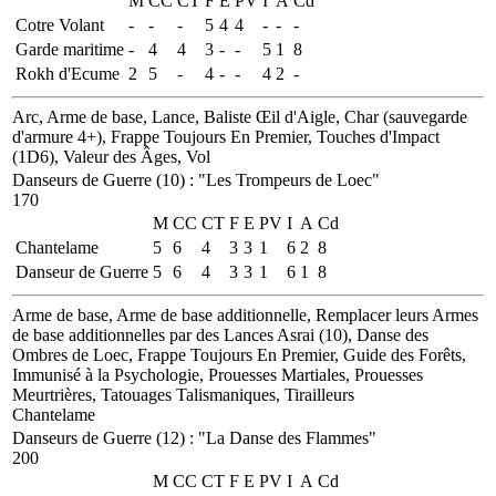
M
CC
CT
F
E
PV
I
A
Cd
Cotre Volant
-
-
-
5
4
4
-
-
-
Garde maritime
-
4
4
3
-
-
5
1
8
Rokh d'Ecume
2
5
-
4
-
-
4
2
-
Arc, Arme de base, Lance, Baliste Œil d'Aigle, Char (sauvegarde
d'armure 4+), Frappe Toujours En Premier, Touches d'Impact
(1D6), Valeur des Âges, Vol
Danseurs de Guerre (10)
:
"Les Trompeurs de Loec"
170
M
CC
CT
F
E
PV
I
A
Cd
Chantelame
5
6
4
3
3
1
6
2
8
Danseur de Guerre
5
6
4
3
3
1
6
1
8
Arme de base, Arme de base additionnelle, Remplacer leurs Armes
de base additionnelles par des Lances Asrai (10), Danse des
Ombres de Loec, Frappe Toujours En Premier, Guide des Forêts,
Immunisé à la Psychologie, Prouesses Martiales, Prouesses
Meurtrières, Tatouages Talismaniques, Tirailleurs
Chantelame
Danseurs de Guerre (12)
:
"La Danse des Flammes"
200
M
CC
CT
F
E
PV
I
A
Cd