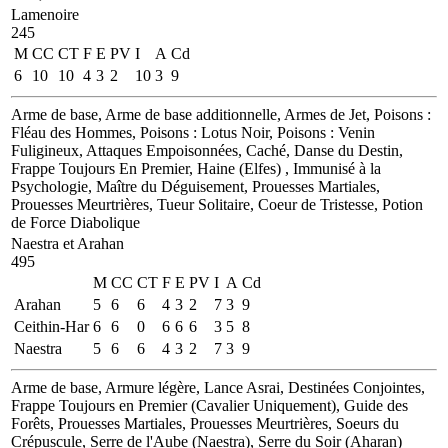
Lamenoire
245
M
CC
CT
F
E
PV
I
A
Cd
6
10
10
4
3
2
10
3
9
Arme de base, Arme de base additionnelle, Armes de Jet, Poisons :
Fléau des Hommes, Poisons : Lotus Noir, Poisons : Venin
Fuligineux, Attaques Empoisonnées, Caché, Danse du Destin,
Frappe Toujours En Premier, Haine (Elfes) , Immunisé à la
Psychologie, Maître du Déguisement, Prouesses Martiales,
Prouesses Meurtrières, Tueur Solitaire, Coeur de Tristesse, Potion
de Force Diabolique
Naestra et Arahan
495
M
CC
CT
F
E
PV
I
A
Cd
Arahan
5
6
6
4
3
2
7
3
9
Ceithin-Har
6
6
0
6
6
6
3
5
8
Naestra
5
6
6
4
3
2
7
3
9
Arme de base, Armure légère, Lance Asrai, Destinées Conjointes,
Frappe Toujours en Premier (Cavalier Uniquement), Guide des
Forêts, Prouesses Martiales, Prouesses Meurtrières, Soeurs du
Crépuscule, Serre de l'Aube (Naestra), Serre du Soir (Aharan)