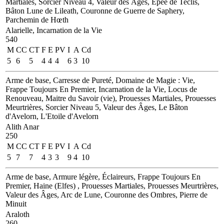
Martiales, Sorcier Niveau 4, Valeur des Âges, Épée de Teclis,
Bâton Lune de Lileath, Couronne de Guerre de Saphery,
Parchemin de Hœth
Alarielle, Incarnation de la Vie
540
M
CC
CT
F
E
PV
I
A
Cd
5
6
5
4
4
4
6
3
10
Arme de base, Carresse de Pureté, Domaine de Magie : Vie,
Frappe Toujours En Premier, Incarnation de la Vie, Locus de
Renouveau, Maitre du Savoir (vie), Prouesses Martiales, Prouesses
Meurtrières, Sorcier Niveau 5, Valeur des Âges, Le Bâton
d'Avelorn, L'Etoile d'Avelorn
Alith Anar
250
M
CC
CT
F
E
PV
I
A
Cd
5
7
7
4
3
3
9
4
10
Arme de base, Armure légère, Éclaireurs, Frappe Toujours En
Premier, Haine (Elfes) , Prouesses Martiales, Prouesses Meurtrières,
Valeur des Âges, Arc de Lune, Couronne des Ombres, Pierre de
Minuit
Araloth
260