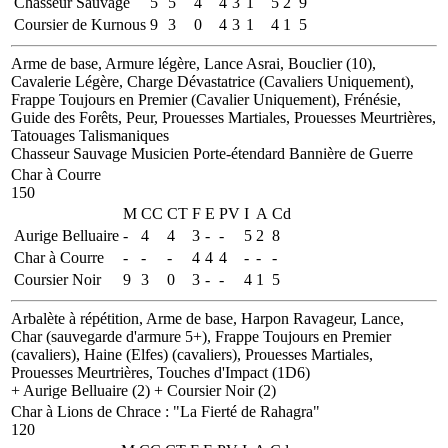
Chasseur Sauvage
5
5
4
4
3
1
5
2
9
Coursier de Kurnous
9
3
0
4
3
1
4
1
5
Arme de base, Armure légère, Lance Asrai, Bouclier (10),
Cavalerie Légère, Charge Dévastatrice (Cavaliers Uniquement),
Frappe Toujours en Premier (Cavalier Uniquement), Frénésie,
Guide des Forêts, Peur, Prouesses Martiales, Prouesses Meurtrières,
Tatouages Talismaniques
Chasseur Sauvage
Musicien
Porte-étendard
Bannière de Guerre
Char à Courre
150
M
CC
CT
F
E
PV
I
A
Cd
Aurige Belluaire
-
4
4
3
-
-
5
2
8
Char à Courre
-
-
-
4
4
4
-
-
-
Coursier Noir
9
3
0
3
-
-
4
1
5
Arbalète à répétition, Arme de base, Harpon Ravageur, Lance,
Char (sauvegarde d'armure 5+), Frappe Toujours en Premier
(cavaliers), Haine (Elfes) (cavaliers), Prouesses Martiales,
Prouesses Meurtrières, Touches d'Impact (1D6)
+ Aurige Belluaire (2)
+ Coursier Noir (2)
Char à Lions de Chrace
:
"La Fierté de Rahagra"
120