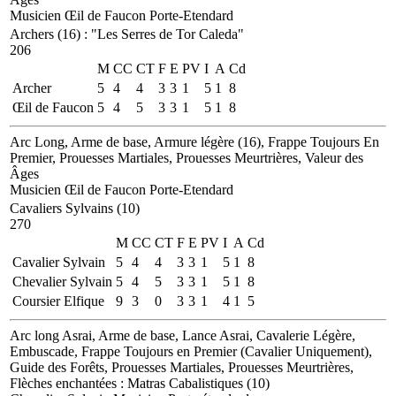
Musicien
Œil de Faucon
Porte-Etendard
Archers (16)
:
"Les Serres de Tor Caleda"
206
M
CC
CT
F
E
PV
I
A
Cd
Archer
5
4
4
3
3
1
5
1
8
Œil de Faucon
5
4
5
3
3
1
5
1
8
Arc Long, Arme de base, Armure légère (16), Frappe Toujours En
Premier, Prouesses Martiales, Prouesses Meurtrières, Valeur des
Âges
Musicien
Œil de Faucon
Porte-Etendard
Cavaliers Sylvains (10)
270
M
CC
CT
F
E
PV
I
A
Cd
Cavalier Sylvain
5
4
4
3
3
1
5
1
8
Chevalier Sylvain
5
4
5
3
3
1
5
1
8
Coursier Elfique
9
3
0
3
3
1
4
1
5
Arc long Asrai, Arme de base, Lance Asrai, Cavalerie Légère,
Embuscade, Frappe Toujours en Premier (Cavalier Uniquement),
Guide des Forêts, Prouesses Martiales, Prouesses Meurtrières,
Flèches enchantées : Matras Cabalistiques (10)