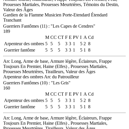
Prouesses Martiales, Prouesses Meurtrières, Témoins du Destin,
Valeur des Âges
Gardien de la Flamme
Musicien
Porte-Etendard
Étendard
Tranchant
Guerriers Fantômes (11)
:
"Les Capes de Cendres"
189
M
CC
CT
F
E
PV
I
A
Cd
Arpenteur des ombres
5
5
5
3
3
1
5
2
8
Guerrier fantôme
5
5
5
3
3
1
5
1
8
Arc Long, Arme de base, Armure légère, Éclaireurs, Frappe
Toujours En Premier, Haine (Elfes) , Prouesses Martiales,
Prouesses Meurtrières, Tirailleurs, Valeur des Âges
Arpenteur des ombres
Arc du Patrouilleur
Guerriers Fantômes (10)
:
"Les Gris"
160
M
CC
CT
F
E
PV
I
A
Cd
Arpenteur des ombres
5
5
5
3
3
1
5
2
8
Guerrier fantôme
5
5
5
3
3
1
5
1
8
Arc Long, Arme de base, Armure légère, Éclaireurs, Frappe
Toujours En Premier, Haine (Elfes) , Prouesses Martiales,
Prouesses Meurtrières, Tirailleurs, Valeur des Âges