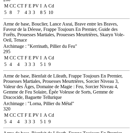
M
CC
CT
F
E
PV
I
A
Cd
5
8
7
4
3
3
8
5
10
Arme de base, Bouclier, Lance Asrai, Brave entre les Braves,
Faveur de la Déesse, Frappe Toujours En Premier, Guide des
Forêts, Prouesses Martiales, Prouesses Meurtrières, Skaryn Vole-
Oeil, Tenace
Archimage
:
"Kerrinath, Pillier du Feu"
295
M
CC
CT
F
E
PV
I
A
Cd
5
4
4
3
3
3
5
1
9
Arme de base, Bienfait de Lileath, Frappe Toujours En Premier,
Prouesses Martiales, Prouesses Meurtrières, Sorcier Niveau 3,
Valeur des Âges, Domaine de Magie : Feu, Sorcier Niveau 4,
Gemme de Feu Solaire, Épée Voleuse de Sorts, Gemme de
Dracocide, Baguette Tellurique
Archimage
:
"Lorna, Pillier du Métal"
320
M
CC
CT
F
E
PV
I
A
Cd
5
4
4
3
3
3
5
1
9