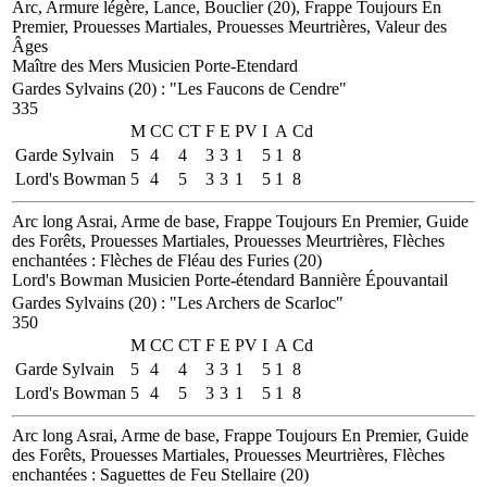
Arc, Armure légère, Lance, Bouclier (20), Frappe Toujours En
Premier, Prouesses Martiales, Prouesses Meurtrières, Valeur des
Âges
Maître des Mers
Musicien
Porte-Etendard
Gardes Sylvains (20)
:
"Les Faucons de Cendre"
335
M
CC
CT
F
E
PV
I
A
Cd
Garde Sylvain
5
4
4
3
3
1
5
1
8
Lord's Bowman
5
4
5
3
3
1
5
1
8
Arc long Asrai, Arme de base, Frappe Toujours En Premier, Guide
des Forêts, Prouesses Martiales, Prouesses Meurtrières, Flèches
enchantées : Flèches de Fléau des Furies (20)
Lord's Bowman
Musicien
Porte-étendard
Bannière Épouvantail
Gardes Sylvains (20)
:
"Les Archers de Scarloc"
350
M
CC
CT
F
E
PV
I
A
Cd
Garde Sylvain
5
4
4
3
3
1
5
1
8
Lord's Bowman
5
4
5
3
3
1
5
1
8
Arc long Asrai, Arme de base, Frappe Toujours En Premier, Guide
des Forêts, Prouesses Martiales, Prouesses Meurtrières, Flèches
enchantées : Saguettes de Feu Stellaire (20)