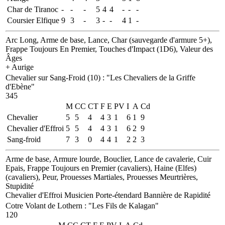
Char de Tiranoc
-
-
-
5
4
4
-
-
-
Coursier Elfique
9
3
-
3
-
-
4
1
-
Arc Long, Arme de base, Lance, Char (sauvegarde d'armure 5+),
Frappe Toujours En Premier, Touches d'Impact (1D6), Valeur des
Âges
+ Aurige
Chevalier sur Sang-Froid (10)
:
"Les Chevaliers de la Griffe
d'Ebène"
345
M
CC
CT
F
E
PV
I
A
Cd
Chevalier
5
5
4
4
3
1
6
1
9
Chevalier d'Effroi
5
5
4
4
3
1
6
2
9
Sang-froid
7
3
0
4
4
1
2
2
3
Arme de base, Armure lourde, Bouclier, Lance de cavalerie, Cuir
Epais, Frappe Toujours en Premier (cavaliers), Haine (Elfes)
(cavaliers), Peur, Prouesses Martiales, Prouesses Meurtrières,
Stupidité
Chevalier d'Effroi
Musicien
Porte-étendard
Bannière de Rapidité
Cotre Volant de Lothern
:
"Les Fils de Kalagan"
120