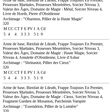
Arme de base, Bienfait de Lileath, Frappe Toujours En Premier,
Prouesses Martiales, Prouesses Meurtrières, Sorcier Niveau 3,
Valeur des Âges, Domaine de Magie : Métal, Sorcier Niveau 4,
Livre de Hoeth, Pierre d'Obsidienne
Archimage
:
"Obarmon, Pillier de la Haute Magie"
320
M
CC
CT
F
E
PV
I
A
Cd
5
4
4
3
3
3
5
1
9
Arme de base, Bienfait de Lileath, Frappe Toujours En Premier,
Prouesses Martiales, Prouesses Meurtrières, Sorcier Niveau 3,
Valeur des Âges, Domaine de Magie : Haute Magie, Sorcier
Niveau 4, Amulette d'Obsidienne, Livre d'Ashur
Archimage
:
"Shrinastor, Pillier des Cieux"
320
M
CC
CT
F
E
PV
I
A
Cd
5
4
4
3
3
3
5
1
9
Arme de base, Bienfait de Lileath, Frappe Toujours En Premier,
Prouesses Martiales, Prouesses Meurtrières, Sorcier Niveau 3,
Valeur des Âges, Domaine de Magie : Cieux, Sorcier Niveau 4,
Fragment Gardien de Moranion, Parchemin Vampire
Archimage
:
"Essendrion, Pillier de la Lumière"
320