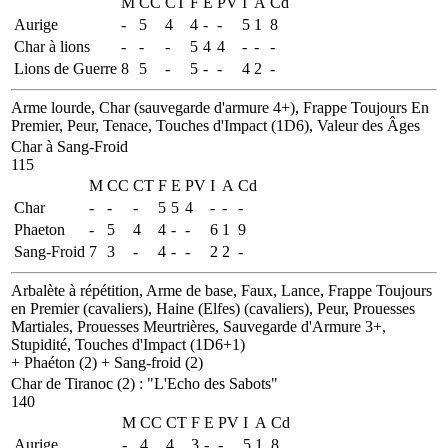
M
CC
CT
F
E
PV
I
A
Cd
Aurige
-
5
4
4
-
-
5
1
8
Char à lions
-
-
-
5
4
4
-
-
-
Lions de Guerre
8
5
-
5
-
-
4
2
-
Arme lourde, Char (sauvegarde d'armure 4+), Frappe Toujours En
Premier, Peur, Tenace, Touches d'Impact (1D6), Valeur des Âges
Char à Sang-Froid
115
M
CC
CT
F
E
PV
I
A
Cd
Char
-
-
-
5
5
4
-
-
-
Phaeton
-
5
4
4
-
-
6
1
9
Sang-Froid
7
3
-
4
-
-
2
2
-
Arbalète à répétition, Arme de base, Faux, Lance, Frappe Toujours
en Premier (cavaliers), Haine (Elfes) (cavaliers), Peur, Prouesses
Martiales, Prouesses Meurtrières, Sauvegarde d'Armure 3+,
Stupidité, Touches d'Impact (1D6+1)
+ Phaéton (2)
+ Sang-froid (2)
Char de Tiranoc (2)
:
"L'Echo des Sabots"
140
M
CC
CT
F
E
PV
I
A
Cd
Aurige
-
4
4
3
-
-
5
1
8