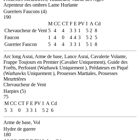
Arpenteur des ombres
Lame Hurlante
Guerriers Faucons (4)
190
M
CC
CT
F
E
PV
I
A
Cd
Chevaucheur de Vent
5
4
4
3
3
1
5
2
8
Faucon
1
4
0
4
4
3
5
2
5
Guerrier Faucon
5
4
4
3
3
1
5
1
8
Arc long Asrai, Arme de base, Lance Asrai, Cavalerie Volante,
Frappe Toujours en Premier (Cavalier Uniquement), Guide des
Forêts, Perforant (Warhawk Uniquement ), Prédateurs en Piqué
(Warhawks Uniquement ), Prouesses Martiales, Prouesses
Meurtrières
Chevaucheur de Vent
Harpies (5)
75
M
CC
CT
F
E
PV
I
A
Cd
5
3
0
3
3
1
5
2
6
Arme de base, Vol
Hydre de guerre
180