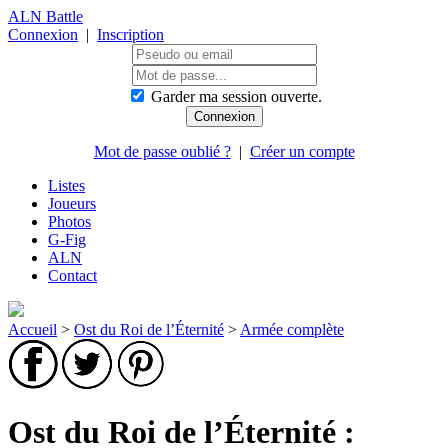
ALN Battle
Connexion
|
Inscription
Garder ma session ouverte.
Mot de passe oublié ?
|
Créer un compte
Listes
Joueurs
Photos
G-Fig
ALN
Contact
Accueil
>
Ost du Roi de l’Éternité
>
Armée complète
Ost du Roi de l’Éternité :