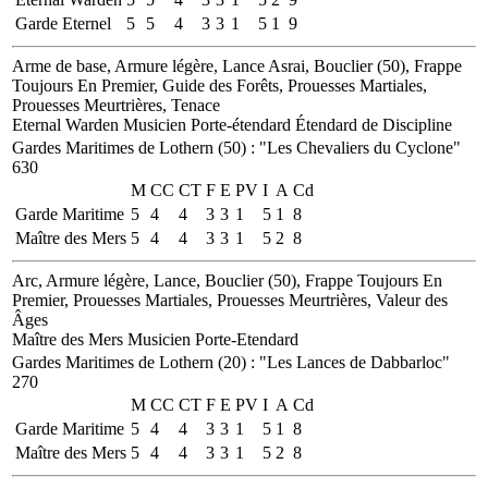
Garde Eternel
5
5
4
3
3
1
5
1
9
Arme de base, Armure légère, Lance Asrai, Bouclier (50), Frappe
Toujours En Premier, Guide des Forêts, Prouesses Martiales,
Prouesses Meurtrières, Tenace
Eternal Warden
Musicien
Porte-étendard
Étendard de Discipline
Gardes Maritimes de Lothern (50)
:
"Les Chevaliers du Cyclone"
630
M
CC
CT
F
E
PV
I
A
Cd
Garde Maritime
5
4
4
3
3
1
5
1
8
Maître des Mers
5
4
4
3
3
1
5
2
8
Arc, Armure légère, Lance, Bouclier (50), Frappe Toujours En
Premier, Prouesses Martiales, Prouesses Meurtrières, Valeur des
Âges
Maître des Mers
Musicien
Porte-Etendard
Gardes Maritimes de Lothern (20)
:
"Les Lances de Dabbarloc"
270
M
CC
CT
F
E
PV
I
A
Cd
Garde Maritime
5
4
4
3
3
1
5
1
8
Maître des Mers
5
4
4
3
3
1
5
2
8