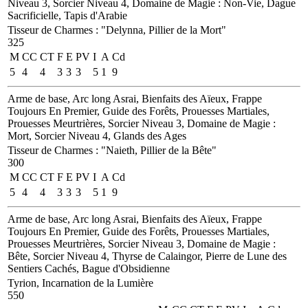
Niveau 3, Sorcier Niveau 4, Domaine de Magie : Non-Vie, Dague
Sacrificielle, Tapis d'Arabie
Tisseur de Charmes
:
"Delynna, Pillier de la Mort"
325
M
CC
CT
F
E
PV
I
A
Cd
5
4
4
3
3
3
5
1
9
Arme de base, Arc long Asrai, Bienfaits des Aïeux, Frappe
Toujours En Premier, Guide des Forêts, Prouesses Martiales,
Prouesses Meurtrières, Sorcier Niveau 3, Domaine de Magie :
Mort, Sorcier Niveau 4, Glands des Ages
Tisseur de Charmes
:
"Naieth, Pillier de la Bête"
300
M
CC
CT
F
E
PV
I
A
Cd
5
4
4
3
3
3
5
1
9
Arme de base, Arc long Asrai, Bienfaits des Aïeux, Frappe
Toujours En Premier, Guide des Forêts, Prouesses Martiales,
Prouesses Meurtrières, Sorcier Niveau 3, Domaine de Magie :
Bête, Sorcier Niveau 4, Thyrse de Calaingor, Pierre de Lune des
Sentiers Cachés, Bague d'Obsidienne
Tyrion, Incarnation de la Lumière
550