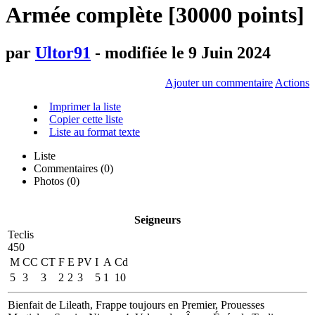
Armée complète [30000 points]
par
Ultor91
- modifiée le 9 Juin 2024
Ajouter un commentaire
Actions
Imprimer la liste
Copier cette liste
Liste au format texte
Liste
Commentaires (
0
)
Photos (0)
Seigneurs
Teclis
450
M
CC
CT
F
E
PV
I
A
Cd
5
3
3
2
2
3
5
1
10
Bienfait de Lileath, Frappe toujours en Premier, Prouesses