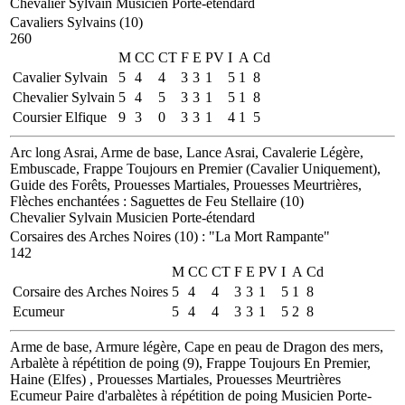
Chevalier Sylvain
Musicien
Porte-étendard
Cavaliers Sylvains (10)
260
M
CC
CT
F
E
PV
I
A
Cd
Cavalier Sylvain
5
4
4
3
3
1
5
1
8
Chevalier Sylvain
5
4
5
3
3
1
5
1
8
Coursier Elfique
9
3
0
3
3
1
4
1
5
Arc long Asrai, Arme de base, Lance Asrai, Cavalerie Légère,
Embuscade, Frappe Toujours en Premier (Cavalier Uniquement),
Guide des Forêts, Prouesses Martiales, Prouesses Meurtrières,
Flèches enchantées : Saguettes de Feu Stellaire (10)
Chevalier Sylvain
Musicien
Porte-étendard
Corsaires des Arches Noires (10)
:
"La Mort Rampante"
142
M
CC
CT
F
E
PV
I
A
Cd
Corsaire des Arches Noires
5
4
4
3
3
1
5
1
8
Ecumeur
5
4
4
3
3
1
5
2
8
Arme de base, Armure légère, Cape en peau de Dragon des mers,
Arbalète à répétition de poing (9), Frappe Toujours En Premier,
Haine (Elfes) , Prouesses Martiales, Prouesses Meurtrières
Ecumeur
Paire d'arbalètes à répétition de poing
Musicien
Porte-