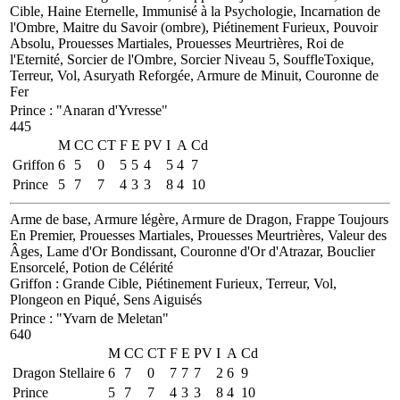
Cible, Haine Eternelle, Immunisé à la Psychologie, Incarnation de
l'Ombre, Maitre du Savoir (ombre), Piétinement Furieux, Pouvoir
Absolu, Prouesses Martiales, Prouesses Meurtrières, Roi de
l'Eternité, Sorcier de l'Ombre, Sorcier Niveau 5, SouffleToxique,
Terreur, Vol, Asuryath Reforgée, Armure de Minuit, Couronne de
Fer
Prince
:
"Anaran d'Yvresse"
445
M
CC
CT
F
E
PV
I
A
Cd
Griffon
6
5
0
5
5
4
5
4
7
Prince
5
7
7
4
3
3
8
4
10
Arme de base, Armure légère, Armure de Dragon, Frappe Toujours
En Premier, Prouesses Martiales, Prouesses Meurtrières, Valeur des
Âges, Lame d'Or Bondissant, Couronne d'Or d'Atrazar, Bouclier
Ensorcelé, Potion de Célérité
Griffon
: Grande Cible, Piétinement Furieux, Terreur, Vol,
Plongeon en Piqué, Sens Aiguisés
Prince
:
"Yvarn de Meletan"
640
M
CC
CT
F
E
PV
I
A
Cd
Dragon Stellaire
6
7
0
7
7
7
2
6
9
Prince
5
7
7
4
3
3
8
4
10