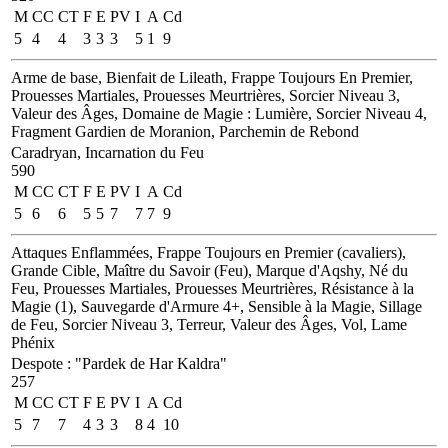
M
CC
CT
F
E
PV
I
A
Cd
5
4
4
3
3
3
5
1
9
Arme de base, Bienfait de Lileath, Frappe Toujours En Premier,
Prouesses Martiales, Prouesses Meurtrières, Sorcier Niveau 3,
Valeur des Âges, Domaine de Magie : Lumière, Sorcier Niveau 4,
Fragment Gardien de Moranion, Parchemin de Rebond
Caradryan, Incarnation du Feu
590
M
CC
CT
F
E
PV
I
A
Cd
5
6
6
5
5
7
7
7
9
Attaques Enflammées, Frappe Toujours en Premier (cavaliers),
Grande Cible, Maître du Savoir (Feu), Marque d'Aqshy, Né du
Feu, Prouesses Martiales, Prouesses Meurtrières, Résistance à la
Magie (1), Sauvegarde d'Armure 4+, Sensible à la Magie, Sillage
de Feu, Sorcier Niveau 3, Terreur, Valeur des Âges, Vol, Lame
Phénix
Despote
:
"Pardek de Har Kaldra"
257
M
CC
CT
F
E
PV
I
A
Cd
5
7
7
4
3
3
8
4
10