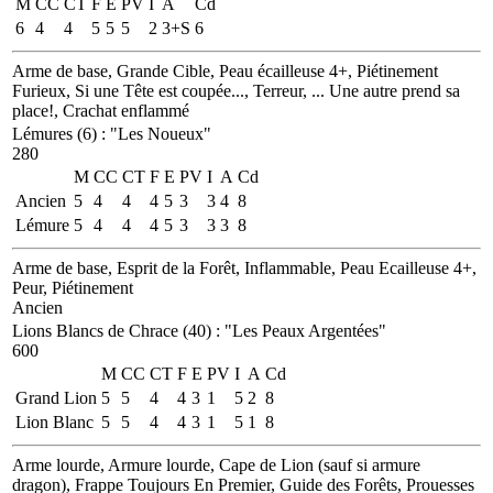
M
CC
CT
F
E
PV
I
A
Cd
6
4
4
5
5
5
2
3+S
6
Arme de base, Grande Cible, Peau écailleuse 4+, Piétinement
Furieux, Si une Tête est coupée..., Terreur, ... Une autre prend sa
place!, Crachat enflammé
Lémures (6)
:
"Les Noueux"
280
M
CC
CT
F
E
PV
I
A
Cd
Ancien
5
4
4
4
5
3
3
4
8
Lémure
5
4
4
4
5
3
3
3
8
Arme de base, Esprit de la Forêt, Inflammable, Peau Ecailleuse 4+,
Peur, Piétinement
Ancien
Lions Blancs de Chrace (40)
:
"Les Peaux Argentées"
600
M
CC
CT
F
E
PV
I
A
Cd
Grand Lion
5
5
4
4
3
1
5
2
8
Lion Blanc
5
5
4
4
3
1
5
1
8
Arme lourde, Armure lourde, Cape de Lion (sauf si armure
dragon), Frappe Toujours En Premier, Guide des Forêts, Prouesses