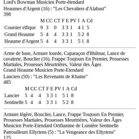
Lord's Bowman
Musicien
Porte-étendard
Heaumes d'Argent (16)
:
"Les Chevaliers d'Alabast"
398
M
CC
CT
F
E
PV
I
A
Cd
Coursier elfique
9
3
0
3
3
1
4
1
5
Grand Heaume
5
4
4
3
3
1
5
2
8
Heaume d'Argent
5
4
4
3
3
1
5
1
8
Arme de base, Armure lourde, Caparaçon d'Ithilmar, Lance de
cavalerie, Bouclier (16), Frappe Toujours En Premier, Prouesses
Martiales, Prouesses Meurtrières, Valeur des Âges
Grand Heaume
Musicien
Porte-Etendard
Lanciers (50)
:
"Les Revenants de Khaine"
485
M
CC
CT
F
E
PV
I
A
Cd
Lancier
5
4
4
3
3
1
5
1
8
Sentinelle
5
4
4
3
3
1
5
2
8
Armure légère, Bouclier, Lance, Frappe Toujours En Premier,
Prouesses Martiales, Prouesses Meurtrières, Valeur des Âges
Musicien
Porte-Etendard
Oriflamme de Lumière
Sentinelle
Patrouilleurs Ellyriens (5)
:
"La Vengeance des Ellyriens"
125