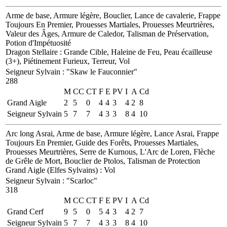
Arme de base, Armure légère, Bouclier, Lance de cavalerie, Frappe
Toujours En Premier, Prouesses Martiales, Prouesses Meurtrières,
Valeur des Âges, Armure de Caledor, Talisman de Préservation,
Potion d'Impétuosité
Dragon Stellaire
: Grande Cible, Haleine de Feu, Peau écailleuse
(3+), Piétinement Furieux, Terreur, Vol
Seigneur Sylvain
:
"Skaw le Fauconnier"
288
M
CC
CT
F
E
PV
I
A
Cd
Grand Aigle
2
5
0
4
4
3
4
2
8
Seigneur Sylvain
5
7
7
4
3
3
8
4
10
Arc long Asrai, Arme de base, Armure légère, Lance Asrai, Frappe
Toujours En Premier, Guide des Forêts, Prouesses Martiales,
Prouesses Meurtrières, Serre de Kurnous, L'Arc de Loren, Flèche
de Grêle de Mort, Bouclier de Ptolos, Talisman de Protection
Grand Aigle (Elfes Sylvains)
: Vol
Seigneur Sylvain
:
"Scarloc"
318
M
CC
CT
F
E
PV
I
A
Cd
Grand Cerf
9
5
0
5
4
3
4
2
7
Seigneur Sylvain
5
7
7
4
3
3
8
4
10