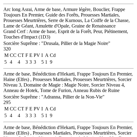
Arc long Asrai, Arme de base, Armure légère, Bouclier, Frappe
Toujours En Premier, Guide des Forêts, Prouesses Martiales,
Prouesses Meurtrières, Serre de Kurnous, La Coiffe de la Chasse,
Lame de Géant, Amulette d'Opale, Graine de Renaissance
Grand Cerf
: Arme de base, Esprit de la Forêt, Peur, Piétinement,
Touches d'Impact (1D3)
Sorcière Suprême
:
"Drusala, Pillier de la Magie Noire"
320
M
CC
CT
F
E
PV
I
A
Cd
5
4
4
3
3
3
5
1
9
Arme de base, Bénédiction d'Hekarti, Frappe Toujours En Premier,
Haine (Elfes) , Prouesses Martiales, Prouesses Meurtrières, Sorcier
Niveau 3, Domaine de Magie : Magie Noire, Sorcier Niveau 4,
Anneau de Hotek, Tome de Furion, Anneau Rubis de Ruine
Sorcière Suprême
:
"Adranna, Pillier de la Non-Vie"
295
M
CC
CT
F
E
PV
I
A
Cd
5
4
4
3
3
3
5
1
9
Arme de base, Bénédiction d'Hekarti, Frappe Toujours En Premier,
Haine (Elfes) , Prouesses Martiales, Prouesses Meurtrières, Sorcier