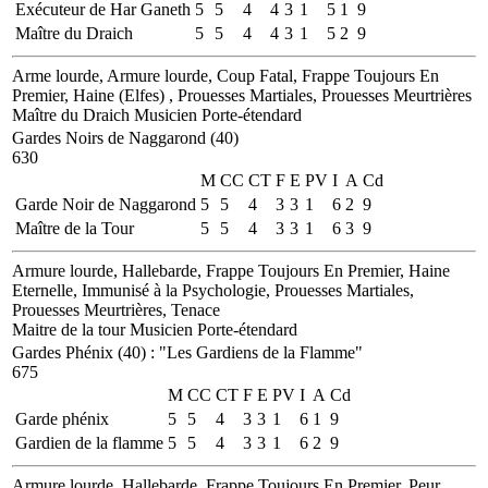
Exécuteur de Har Ganeth
5
5
4
4
3
1
5
1
9
Maître du Draich
5
5
4
4
3
1
5
2
9
Arme lourde, Armure lourde, Coup Fatal, Frappe Toujours En
Premier, Haine (Elfes) , Prouesses Martiales, Prouesses Meurtrières
Maître du Draich
Musicien
Porte-étendard
Gardes Noirs de Naggarond (40)
630
M
CC
CT
F
E
PV
I
A
Cd
Garde Noir de Naggarond
5
5
4
3
3
1
6
2
9
Maître de la Tour
5
5
4
3
3
1
6
3
9
Armure lourde, Hallebarde, Frappe Toujours En Premier, Haine
Eternelle, Immunisé à la Psychologie, Prouesses Martiales,
Prouesses Meurtrières, Tenace
Maitre de la tour
Musicien
Porte-étendard
Gardes Phénix (40)
:
"Les Gardiens de la Flamme"
675
M
CC
CT
F
E
PV
I
A
Cd
Garde phénix
5
5
4
3
3
1
6
1
9
Gardien de la flamme
5
5
4
3
3
1
6
2
9
Armure lourde, Hallebarde, Frappe Toujours En Premier, Peur,