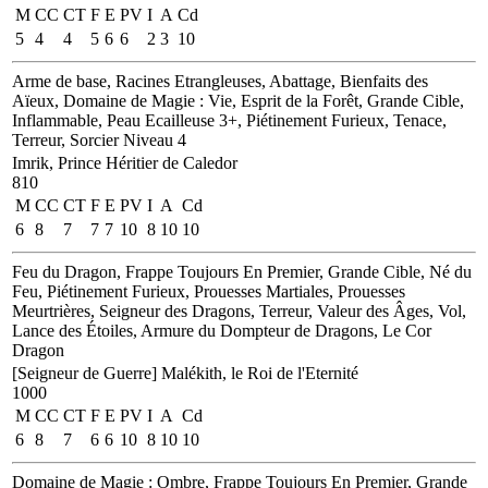
M
CC
CT
F
E
PV
I
A
Cd
5
4
4
5
6
6
2
3
10
Arme de base, Racines Etrangleuses, Abattage, Bienfaits des
Aïeux, Domaine de Magie : Vie, Esprit de la Forêt, Grande Cible,
Inflammable, Peau Ecailleuse 3+, Piétinement Furieux, Tenace,
Terreur, Sorcier Niveau 4
Imrik, Prince Héritier de Caledor
810
M
CC
CT
F
E
PV
I
A
Cd
6
8
7
7
7
10
8
10
10
Feu du Dragon, Frappe Toujours En Premier, Grande Cible, Né du
Feu, Piétinement Furieux, Prouesses Martiales, Prouesses
Meurtrières, Seigneur des Dragons, Terreur, Valeur des Âges, Vol,
Lance des Étoiles, Armure du Dompteur de Dragons, Le Cor
Dragon
[Seigneur de Guerre]
Malékith, le Roi de l'Eternité
1000
M
CC
CT
F
E
PV
I
A
Cd
6
8
7
6
6
10
8
10
10
Domaine de Magie : Ombre, Frappe Toujours En Premier, Grande