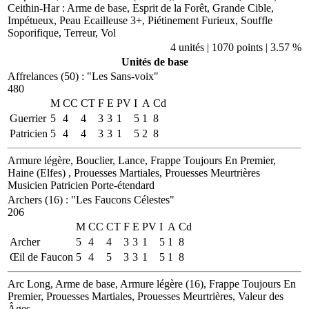
Ceithin-Har
: Arme de base, Esprit de la Forêt, Grande Cible,
Impétueux, Peau Ecailleuse 3+, Piétinement Furieux, Souffle
Soporifique, Terreur, Vol
4 unités | 1070 points | 3.57 %
Unités de base
Affrelances (50)
:
"Les Sans-voix"
480
M
CC
CT
F
E
PV
I
A
Cd
Guerrier
5
4
4
3
3
1
5
1
8
Patricien
5
4
4
3
3
1
5
2
8
Armure légère, Bouclier, Lance, Frappe Toujours En Premier,
Haine (Elfes) , Prouesses Martiales, Prouesses Meurtrières
Musicien
Patricien
Porte-étendard
Archers (16)
:
"Les Faucons Célestes"
206
M
CC
CT
F
E
PV
I
A
Cd
Archer
5
4
4
3
3
1
5
1
8
Œil de Faucon
5
4
5
3
3
1
5
1
8
Arc Long, Arme de base, Armure légère (16), Frappe Toujours En
Premier, Prouesses Martiales, Prouesses Meurtrières, Valeur des
Âges