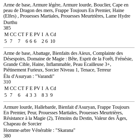
Arme de base, Armure légère, Armure lourde, Bouclier, Cape en
peau de Dragon des mers, Frappe Toujours En Premier, Haine
(Elfes) , Prouesses Martiales, Prouesses Meurtrières, Lame Hydre
Durthu
385
M
CC
CT
F
E
PV
I
A
Cd
5
7
7
6
6
6
2
6
10
Arme de base, Abattage, Bienfaits des Aïeux, Complainte des
Désespoirs, Domaine de Magie : Bête, Esprit de la Forêt, Frénésie,
Grande Cible, Haine, Inflammable, Peau Ecailleuse 3+,
Piétinement Furieux, Sorcier Niveau 1, Tenace, Terreur
Élu d'Asuryan
:
"Varandi"
310
M
CC
CT
F
E
PV
I
A
Cd
5
7
6
4
3
3
8
3
9
Armure lourde, Hallebarde, Bienfait d'Asuryan, Frappe Toujours
En Premier, Peur, Prouesses Martiales, Prouesses Meurtrières,
Résistance à la Magie (2), Témoins du Destin, Valeur des Âges,
Chapeau de Sorcier
Homme-arbre Vénérable
:
"Skarana"
380