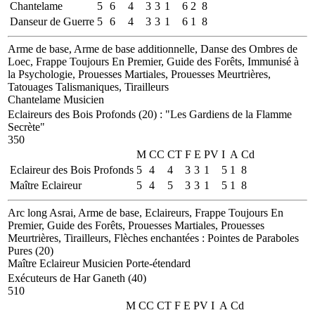
Chantelame
5
6
4
3
3
1
6
2
8
Danseur de Guerre
5
6
4
3
3
1
6
1
8
Arme de base, Arme de base additionnelle, Danse des Ombres de
Loec, Frappe Toujours En Premier, Guide des Forêts, Immunisé à
la Psychologie, Prouesses Martiales, Prouesses Meurtrières,
Tatouages Talismaniques, Tirailleurs
Chantelame
Musicien
Eclaireurs des Bois Profonds (20)
:
"Les Gardiens de la Flamme
Secrète"
350
M
CC
CT
F
E
PV
I
A
Cd
Eclaireur des Bois Profonds
5
4
4
3
3
1
5
1
8
Maître Eclaireur
5
4
5
3
3
1
5
1
8
Arc long Asrai, Arme de base, Eclaireurs, Frappe Toujours En
Premier, Guide des Forêts, Prouesses Martiales, Prouesses
Meurtrières, Tirailleurs, Flèches enchantées : Pointes de Paraboles
Pures (20)
Maître Eclaireur
Musicien
Porte-étendard
Exécuteurs de Har Ganeth (40)
510
M
CC
CT
F
E
PV
I
A
Cd