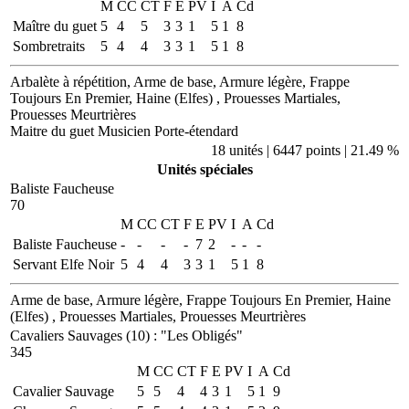
M
CC
CT
F
E
PV
I
A
Cd
Maître du guet
5
4
5
3
3
1
5
1
8
Sombretraits
5
4
4
3
3
1
5
1
8
Arbalète à répétition, Arme de base, Armure légère, Frappe
Toujours En Premier, Haine (Elfes) , Prouesses Martiales,
Prouesses Meurtrières
Maitre du guet
Musicien
Porte-étendard
18 unités | 6447 points | 21.49 %
Unités spéciales
Baliste Faucheuse
70
M
CC
CT
F
E
PV
I
A
Cd
Baliste Faucheuse
-
-
-
-
7
2
-
-
-
Servant Elfe Noir
5
4
4
3
3
1
5
1
8
Arme de base, Armure légère, Frappe Toujours En Premier, Haine
(Elfes) , Prouesses Martiales, Prouesses Meurtrières
Cavaliers Sauvages (10)
:
"Les Obligés"
345
M
CC
CT
F
E
PV
I
A
Cd
Cavalier Sauvage
5
5
4
4
3
1
5
1
9