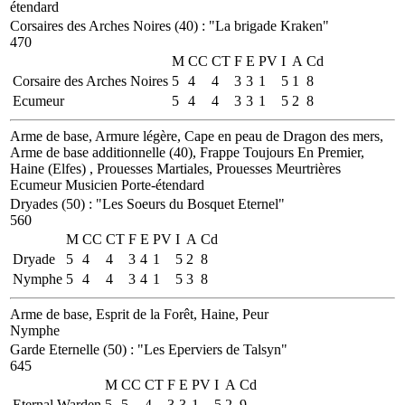
étendard
Corsaires des Arches Noires (40)
:
"La brigade Kraken"
470
M
CC
CT
F
E
PV
I
A
Cd
Corsaire des Arches Noires
5
4
4
3
3
1
5
1
8
Ecumeur
5
4
4
3
3
1
5
2
8
Arme de base, Armure légère, Cape en peau de Dragon des mers,
Arme de base additionnelle (40), Frappe Toujours En Premier,
Haine (Elfes) , Prouesses Martiales, Prouesses Meurtrières
Ecumeur
Musicien
Porte-étendard
Dryades (50)
:
"Les Soeurs du Bosquet Eternel"
560
M
CC
CT
F
E
PV
I
A
Cd
Dryade
5
4
4
3
4
1
5
2
8
Nymphe
5
4
4
3
4
1
5
3
8
Arme de base, Esprit de la Forêt, Haine, Peur
Nymphe
Garde Eternelle (50)
:
"Les Eperviers de Talsyn"
645
M
CC
CT
F
E
PV
I
A
Cd
Eternal Warden
5
5
4
3
3
1
5
2
9